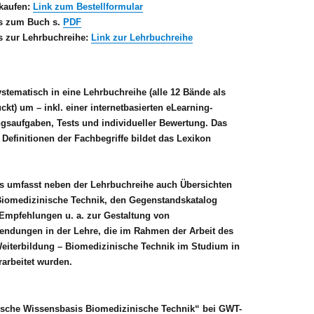
kaufen:
Link zum Bestellformular
ls zum Buch s.
PDF
ls zur Lehrbuchreihe:
Link zur Lehrbuchreihe
stematisch in eine Lehrbuchreihe (alle 12 Bände als
t) um – inkl. einer internetbasierten eLearning-
ngsaufgaben, Tests und individueller Bewertung. Das
Definitionen der Fachbegriffe bildet das Lexikon
is umfasst neben der Lehrbuchreihe auch Übersichten
Biomedizinische Technik, den Gegenstandskatalog
Empfehlungen u. a. zur Gestaltung von
ndungen in der Lehre, die im Rahmen der Arbeit des
iterbildung – Biomedizinische Technik im Studium in
arbeitet wurden.
nische Wissensbasis Biomedizinische Technik“ bei GWT-