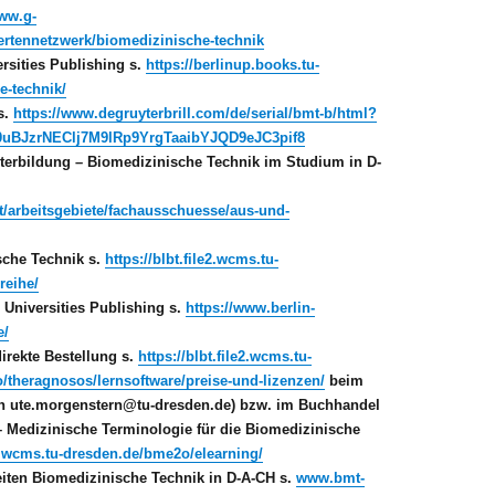
www.g-
pertennetzwerk/biomedizinische-technik
rsities Publishing s.
https://berlinup.books.tu-
e-technik/
s.
https://www.degruyterbrill.com/de/serial/bmt-b/html?
uBJzrNEClj7M9lRp9YrgTaaibYJQD9eJC3pif8
erbildung – Biomedizinische Technik im Studium in D-
/arbeitsgebiete/fachausschuesse/aus-und-
sche Technik s.
https://blbt.file2.wcms.tu-
reihe/
 Universities Publishing s.
https://www.berlin-
e/
direkte Bestellung s.
https://blbt.file2.wcms.tu-
theragnosos/lernsoftware/preise-und-lizenzen/
beim
an ute.morgenstern@tu-dresden.de) bzw. im Buchhandel
– Medizinische Terminologie für die Biomedizinische
le2.wcms.tu-dresden.de/bme2o/elearning/
iten Biomedizinische Technik in D-A-CH s.
www.bmt-