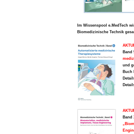
Im Wissenspool e.MedTech wir
Biomedizinische Technik gesa
AKTUE
Band 
mediz
und g
Buch 
Detai
Detai
AKTUE
Band 
„Biom
Engin