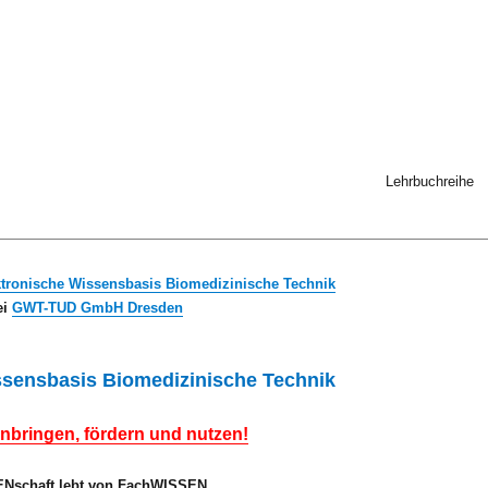
Lehrbuchreihe
ktronische Wissensbasis Biomedizinische Technik
ei
GWT-TUD GmbH Dresden
ssensbasis Biomedizinische Technik
nbringen, fördern und nutzen!
Nschaft lebt von FachWISSEN.