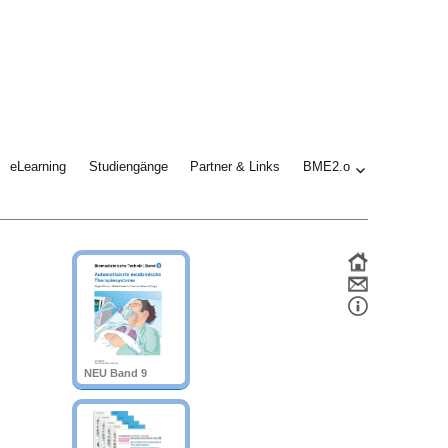
eLearning
Studiengänge
Partner & Links
BME2.o
NEU Band 9