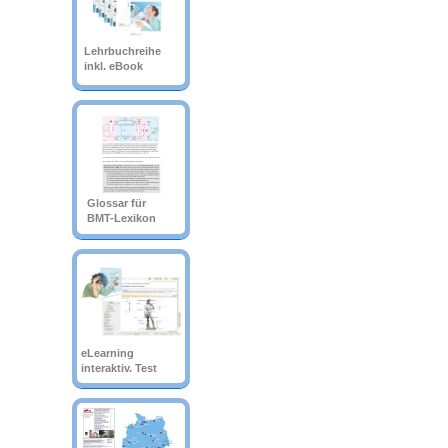
Lehrbuchreihe
inkl. eBook
Glossar für
BMT-Lexikon
eLearning
interaktiv. Test