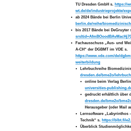
TU Dresden GmbH s.
https://
wt.de/de/industrieprojekte/ex
ab 2024 Bände bei Berlin Unive
berlin.de/reihe/biomedizinisch
bis 2017 Bände bei DeGruyter 
srsltid=AfmBOoodBAvMacHj70
Fachausschuss „Aus- und Weit
A-CH“ der DGBMT im VDE s.
https://www.vde.com/de/dgbmt
weiterbildung
Lehrbuchreihe Biomedizini
dresden.de/bme2o/lehrbuch
online beim Verlag Berlin
universities-publishing.d
gedruckt erhältlich über 
dresden.de/bme2o/bme2o/
Herausgeber (oder Mail 
Lernsoftware „Labyrinthos 
Technik“ s.
https://blbt.fi
Überblick Studienmöglichke