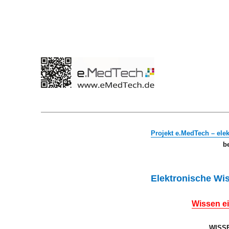
theragnosos
bme2o
Projekt e.MedTech – ele
b
Elektronische Wi
Wissen ei
WISSE