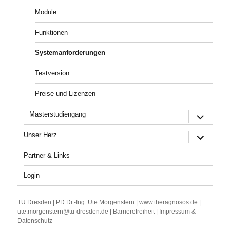
Module
Funktionen
Systemanforderungen
Testversion
Preise und Lizenzen
Untermenü
Masterstudiengang
öffnen
Untermenü
Unser Herz
öffnen
Partner & Links
Login
TU Dresden | PD Dr.-Ing. Ute Morgenstern | www.theragnosos.de |
ute.morgenstern@tu-dresden.de |
Barrierefreiheit
|
Impressum &
Datenschutz