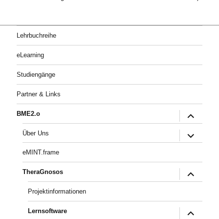
Lehrbuchreihe
eLearning
Studiengänge
Partner & Links
Untermenü
BME2.o
öffnen
Untermenü
Über Uns
öffnen
eMINT.frame
Untermenü
TheraGnosos
öffnen
Projektinformationen
Untermenü
Lernsoftware
öffnen